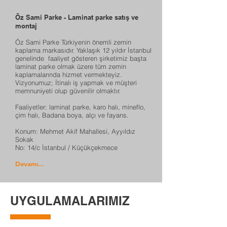
Öz Sami Parke -
Laminat parke satış ve
montaj
Öz Sami Parke Türkiyenin önemli zemin
kaplama markasıdır. Yaklaşık 12 yıldır İstanbul
genelinde faaliyet gösteren şirketimiz başta
laminat parke olmak üzere tüm zemin
kaplamalarında hizmet vermekteyiz.
Vizyonumuz; İtinalı iş yapmak ve müşteri
memnuniyeti olup güvenilir olmaktır.
Faaliyetler: laminat parke, karo halı, mineflo,
çim halı, Badana boya, alçı ve fayans.
Konum: Mehmet Akif Mahallesi, Ayyıldız
Sokak
No: 14/c İstanbul / Küçükçekmece
Devamı...
UYGULAMALARIMIZ