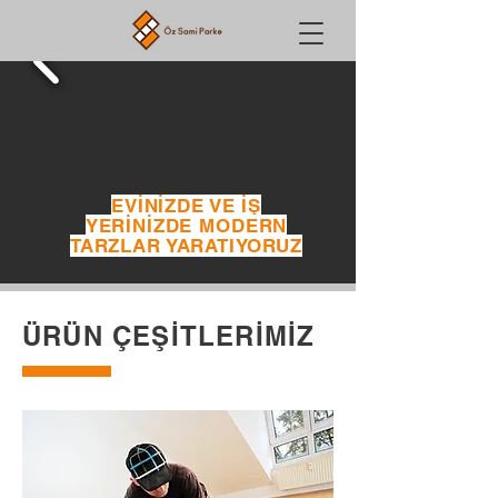
EVİNİZDE VE İŞ
YERİNİZDE MODERN
TARZLAR YARATIYORUZ
ÜRÜN ÇEŞİTLERİMİZ